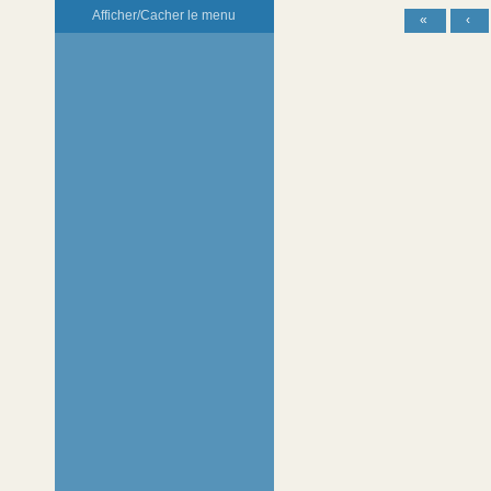
Afficher/Cacher le menu
«
‹